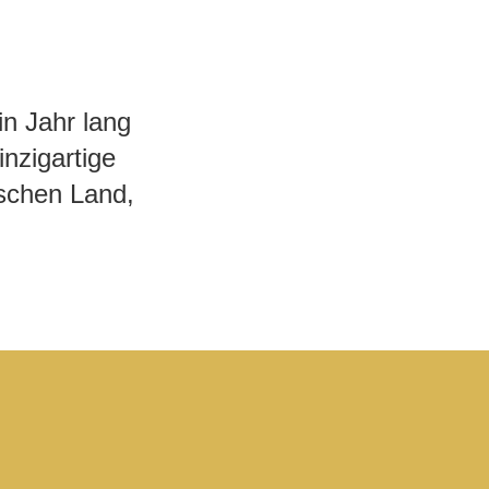
n Jahr lang
nzigartige
nschen Land,