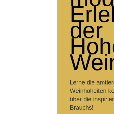
Erle
der
Hoh
Wein
Lerne die amtie
Weinhoheiten ke
über die inspiri
Brauchs!