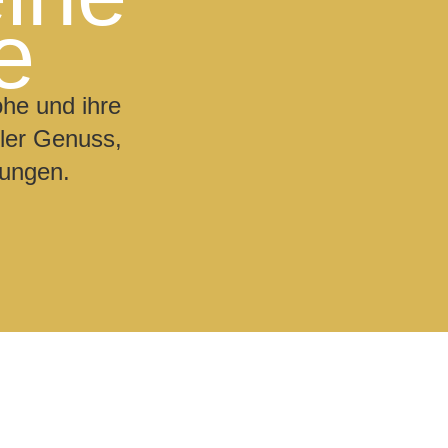
e
he und ihre
ller Genuss,
nungen.
n