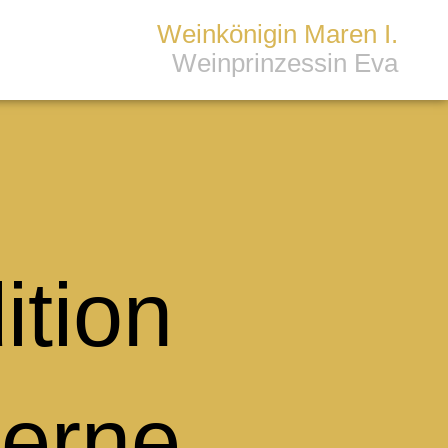
Weinkönigin Maren I.
Weinprinzessin Eva
ition
erne